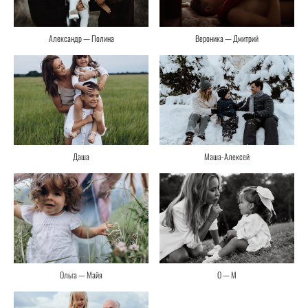
Александр — Полина
Вероника — Дмитрий
Маша-Алексей
Даша
Ольга — Майя
O — M